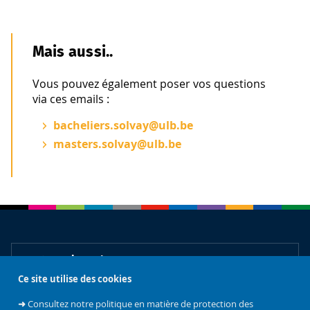
Mais aussi..
Vous pouvez également poser vos questions
via ces emails :
bacheliers.solvay@ulb.be
masters.solvay@ulb.be
Tout savoir sur l'ULB
Ce site utilise des cookies
➜
Consultez notre politique en matière de protection des
ULB Culture