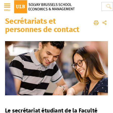
MENU
Secrétariats et
Guide de l'étudiant en Solvay Brussels School of Economics and M
FR
À votre arrivée
personnes de contact
Le secrétariat étudiant de la Faculté