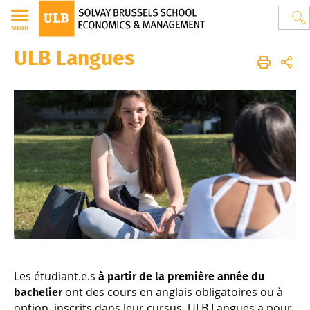
MENU
ULB Langues
Guide de l'étudiant en Solvay Brussels School of Economics and M
FR
Votre cursus
ULB langues
Les étudiant.e.s
à partir de la première année du
ont des cours en anglais obligatoires ou à
bachelier
option, inscrits dans leur cursus. ULB Langues a pour