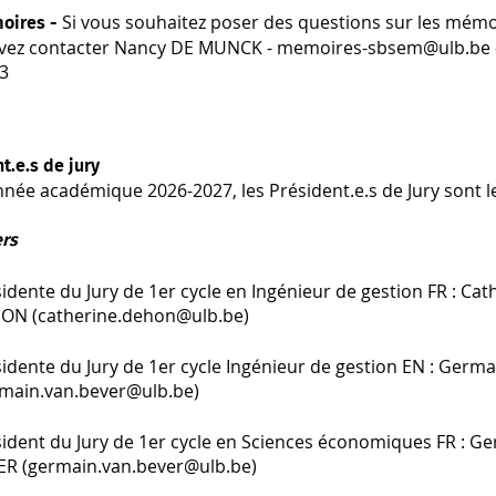
Si vous souhaitez poser des questions sur les mémo
oires -
vez contacter Nancy DE MUNCK - memoires-sbsem@ulb.be - 
03
t.e.s de jury
nnée académique 2026-2027, les Président.e.s de Jury sont le
ers
idente du Jury de 1er cycle en Ingénieur de gestion FR : Cat
ON (catherine.dehon@ulb.be)
idente du Jury de 1er cycle Ingénieur de gestion EN : Ger
rmain.van.bever@ulb.be)
ident du Jury de 1er cycle en Sciences économiques FR : G
ER (germain.van.bever@ulb.be)