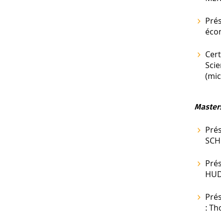
Prés
éco
Cert
Sci
(mic
Masters
Prés
SCH
Prés
HUD
Prés
: T