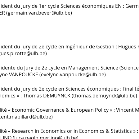
ident du Jury de 1er cycle Sciences économiques EN : Ger
ER (germain.van.bever@ulb.be)
ident du Jury de 2e cycle en Ingénieur de Gestion : Hugues
gues.pirotte@ulb.be)
idente du Jury de 2e cycle en Management Science (Sciences
lyne VANPOUCKE (evelyne.vanpoucke@ulb.be)
ident du Jury de 2e cycle en Sciences économiques : Finalit
nomics » : Thomas DEMUYNCK (thomas.demuynck@ulb.be)
lité « Economic Governance & European Policy » : Vincent
cent.mabillard@ulb.be)
lité « Research in Economics or in Economics & Statistics » :
LINO (luca.paolo.merlino@ulb.be)