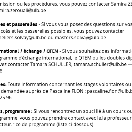
dmission ou les procédures, vous pouvez contacter Samira 
mira.zerouali@ulb.be
- Si vous vous posez des questions sur vo
es et passerelles
accès et les passerelles possibles, vous pouvez contacter
heliers.solvay@ulb.be ou masters.solvay@ulb.be
- Si vous souhaitez des informati
rnational / échange / QTEM
gramme d’échange international, le QTEM ou les doubles di
vez contacter Tamara SCHULLER, tamara.schuller@ulb.be —
68
Toute information concernant les stages volontaires ou
es:
e demandée auprès de Pascaline FLON : pascaline.flon@ulb.
25 96
Si vous rencontrez un souci lié à un cours o
rs, programme :
ramme, vous pouvez prendre contact avec le.la professeur 
cteur.rice de programme (liste ci-dessous)