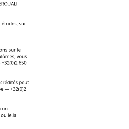
ZEROUALI
s
études, sur
ons sur le
plômes, vous
 +32(0)2 650
 crédités peut
be — +32(0)2
u un
ou le.la