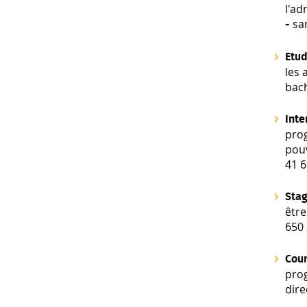
l'a
sa
-
Etud
les 
bac
Inte
pro
pou
41 
Stag
êtr
650 
Cou
prog
dire