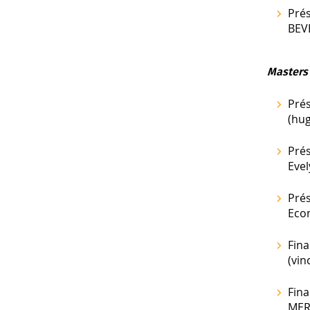
Prés
BEV
Masters
Prés
(hu
Prés
Eve
Prés
Eco
Fina
(vin
Fina
MER