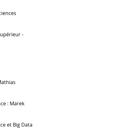
ciences
upérieur -
Mathias
nce : Marek
ce et Big Data