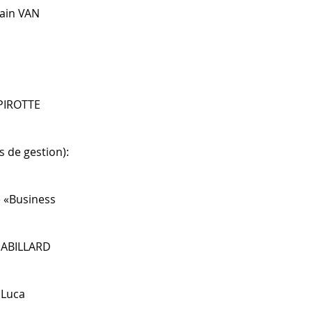
main VAN
 PIROTTE
 de gestion):
é «Business
 MABILLARD
 Luca