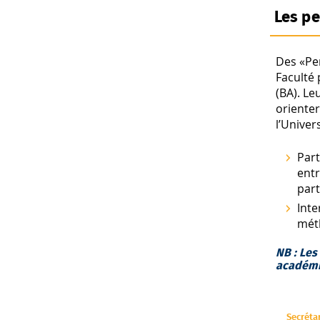
Les pe
Des «Pe
Faculté 
(BA). Le
orienter
l’Univers
Part
entr
part
Inte
méth
NB : Les
académiq
Secréta