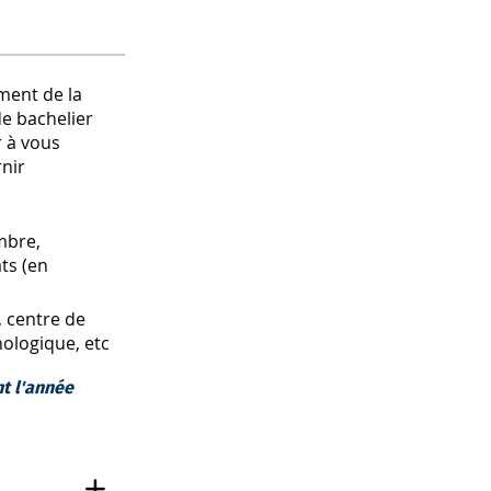
ment de la
de bachelier
r à vous
rnir
mbre,
ats (en
, centre de
hologique, etc
t l'année