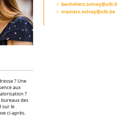
bacheliers.solvay@ulb.be
masters.solvay@ulb.be
dresse ? Une
bsence aux
lorisation ?
es bureaux des
 sur le
ve ci-après.