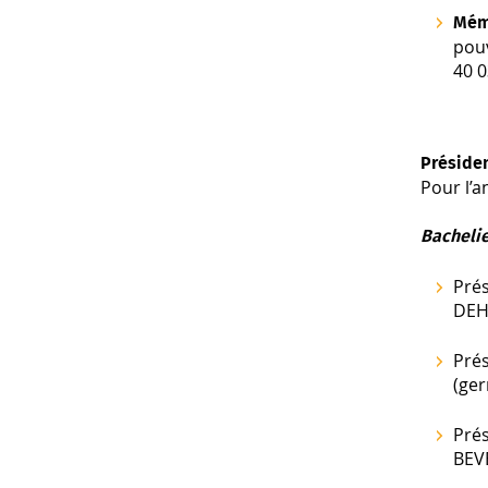
Mém
pou
40 
Présiden
Pour l’a
Bacheli
Prés
DEH
Prés
(ge
Prés
BEV